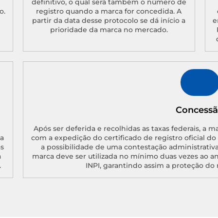
definitivo, o qual será também o número de
o.
registro quando a marca for concedida. A
partir da data desse protocolo se dá início a
e
prioridade da marca no mercado.
Concess
Após ser deferida e recolhidas as taxas federais, a m
a
com a expedição do certificado de registro oficial d
as
a possibilidade de uma contestação administrativa
a
marca deve ser utilizada no mínimo duas vezes ao a
.
INPI, garantindo assim a proteção do 