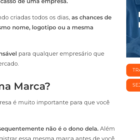
fracasso de uma empresa.
do criadas todos os dias,
as chances de
smo nome, logotipo ou a mesma
nsável
para qualquer empresário que
ercado.
TR
uma Marca?
SE
esa é muito importante para que você
nsequentemente não é o dono dela.
Além
registrar essa mesma marca antes de você,