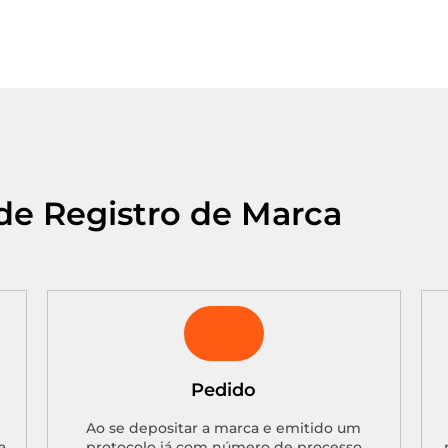
de Registro de Marca
Pedido
Ao se depositar a marca e emitido um
a
protocolo já com número de processo