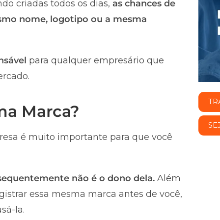
do criadas todos os dias,
as chances de
smo nome, logotipo ou a mesma
nsável
para qualquer empresário que
ercado.
TR
uma Marca?
SE
esa é muito importante para que você
nsequentemente não é o dono dela.
Além
registrar essa mesma marca antes de você,
sá-la.