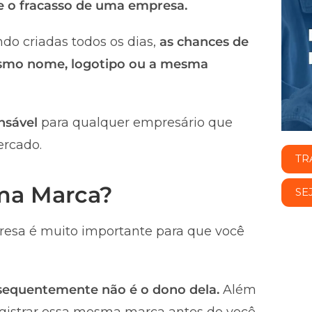
 e o fracasso de uma empresa.
do criadas todos os dias,
as chances de
smo nome, logotipo ou a mesma
nsável
para qualquer empresário que
ercado.
TR
uma Marca?
SE
esa é muito importante para que você
nsequentemente não é o dono dela.
Além
registrar essa mesma marca antes de você,