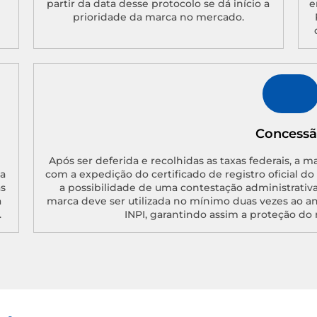
partir da data desse protocolo se dá início a
e
prioridade da marca no mercado.
Concess
Após ser deferida e recolhidas as taxas federais, a m
a
com a expedição do certificado de registro oficial d
as
a possibilidade de uma contestação administrativa
a
marca deve ser utilizada no mínimo duas vezes ao a
.
INPI, garantindo assim a proteção do 