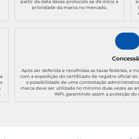
partir da data desse protocolo se dá início a
e
prioridade da marca no mercado.
Concess
Após ser deferida e recolhidas as taxas federais, a m
a
com a expedição do certificado de registro oficial d
as
a possibilidade de uma contestação administrativa
a
marca deve ser utilizada no mínimo duas vezes ao a
.
INPI, garantindo assim a proteção do 