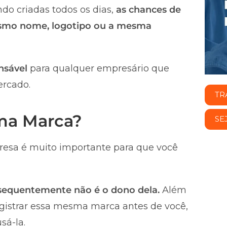
do criadas todos os dias,
as chances de
smo nome, logotipo ou a mesma
nsável
para qualquer empresário que
ercado.
TR
uma Marca?
SE
esa é muito importante para que você
nsequentemente não é o dono dela.
Além
registrar essa mesma marca antes de você,
sá-la.