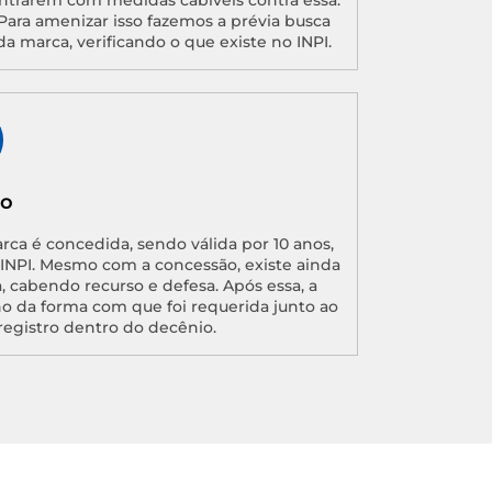
ntrarem com medidas cabíveis contra essa.
Para amenizar isso fazemos a prévia busca
da marca, verificando o que existe no INPI.
ão
arca é concedida, sendo válida por 10 anos,
o INPI. Mesmo com a concessão, existe ainda
, cabendo recurso e defesa. Após essa, a
no da forma com que foi requerida junto ao
registro dentro do decênio.