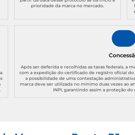
partir da data desse protocolo se dá início a
e
prioridade da marca no mercado.
Concess
Após ser deferida e recolhidas as taxas federais, a m
a
com a expedição do certificado de registro oficial d
as
a possibilidade de uma contestação administrativa
a
marca deve ser utilizada no mínimo duas vezes ao a
.
INPI, garantindo assim a proteção do 