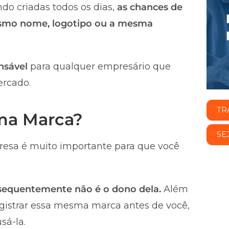
do criadas todos os dias,
as chances de
smo nome, logotipo ou a mesma
nsável
para qualquer empresário que
ercado.
TR
uma Marca?
SE
esa é muito importante para que você
nsequentemente não é o dono dela.
Além
registrar essa mesma marca antes de você,
sá-la.