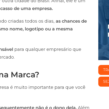
utra cidade do Brasil. Afinal, ele é um
fracasso de uma empresa.
do criadas todos os dias,
as chances de
smo nome, logotipo ou a mesma
nsável
para qualquer empresário que
ercado.
TR
uma Marca?
SE
esa é muito importante para que você
nsequentemente não é o dono dela.
Além