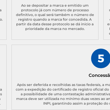
Ao se depositar a marca e emitido um
a
protocolo já com número de processo
definitivo, o qual será também o número de
o.
registro quando a marca for concedida. A
partir da data desse protocolo se dá início a
e
prioridade da marca no mercado.
Concess
Após ser deferida e recolhidas as taxas federais, a m
a
com a expedição do certificado de registro oficial d
as
a possibilidade de uma contestação administrativa
a
marca deve ser utilizada no mínimo duas vezes ao a
.
INPI, garantindo assim a proteção do 