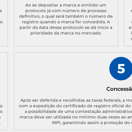
Ao se depositar a marca e emitido um
a
protocolo já com número de processo
definitivo, o qual será também o número de
o.
registro quando a marca for concedida. A
partir da data desse protocolo se dá início a
e
prioridade da marca no mercado.
Concess
Após ser deferida e recolhidas as taxas federais, a m
a
com a expedição do certificado de registro oficial d
as
a possibilidade de uma contestação administrativa
a
marca deve ser utilizada no mínimo duas vezes ao a
.
INPI, garantindo assim a proteção do 