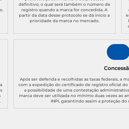
definitivo, o qual será também o número de
o.
registro quando a marca for concedida. A
partir da data desse protocolo se dá início a
e
prioridade da marca no mercado.
Concess
Após ser deferida e recolhidas as taxas federais, a m
a
com a expedição do certificado de registro oficial d
as
a possibilidade de uma contestação administrativa
a
marca deve ser utilizada no mínimo duas vezes ao a
.
INPI, garantindo assim a proteção do 