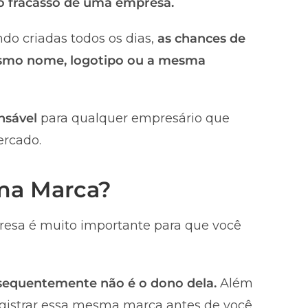
 o fracasso de uma empresa.
do criadas todos os dias,
as chances de
smo nome, logotipo ou a mesma
nsável
para qualquer empresário que
ercado.
uma Marca?
esa é muito importante para que você
nsequentemente não é o dono dela.
Além
registrar essa mesma marca antes de você,