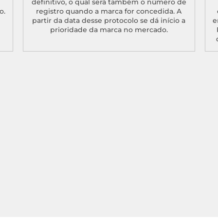
definitivo, o qual será também o número de
o.
registro quando a marca for concedida. A
partir da data desse protocolo se dá início a
e
prioridade da marca no mercado.